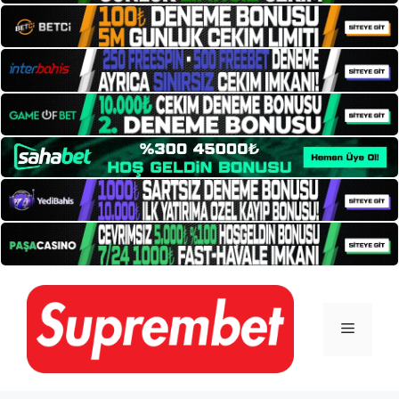
İçeriğe
atla
Menü