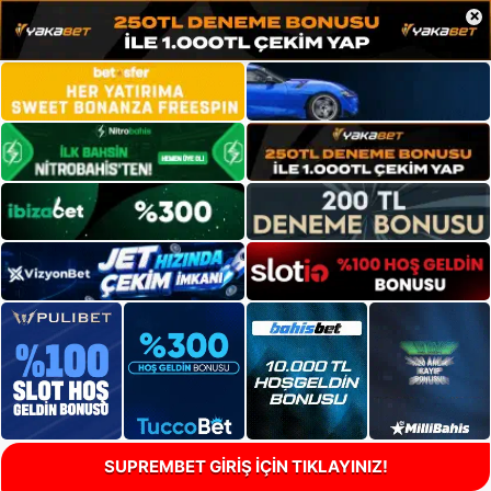
×
SUPREMBET GİRİŞ İÇİN TIKLAYINIZ!