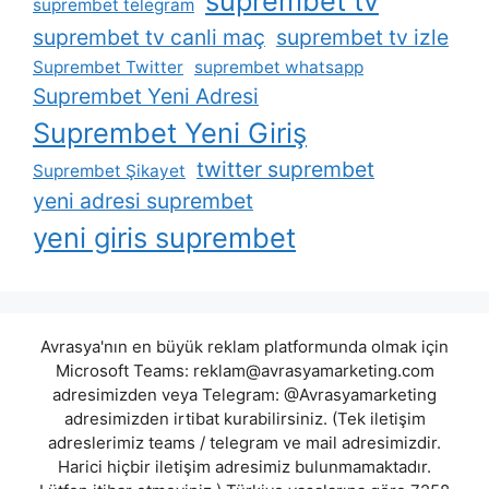
suprembet tv
suprembet telegram
suprembet tv canli maç
suprembet tv izle
Suprembet Twitter
suprembet whatsapp
Suprembet Yeni Adresi
Suprembet Yeni Giriş
twitter suprembet
Suprembet Şikayet
yeni adresi suprembet
yeni giris suprembet
Avrasya'nın en büyük reklam platformunda olmak için
Microsoft Teams:
reklam@avrasyamarketing.com
adresimizden veya Telegram: @Avrasyamarketing
adresimizden irtibat kurabilirsiniz. (Tek iletişim
adreslerimiz teams / telegram ve mail adresimizdir.
Harici hiçbir iletişim adresimiz bulunmamaktadır.