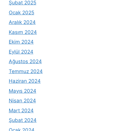
Şubat 2025
Ocak 2025
Aralık 2024
Kasım 2024
Ekim 2024
Eylül 2024
Ağustos 2024
Temmuz 2024
Haziran 2024
Mayıs 2024
Nisan 2024
Mart 2024
Şubat 2024
Ocak 2024