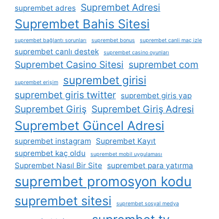
Suprembet Adresi
suprembet adres
Suprembet Bahis Sitesi
suprembet bağlantı sorunları
suprembet bonus
suprembet canli maç izle
suprembet canlı destek
suprembet casino oyunları
Suprembet Casino Sitesi
suprembet com
suprembet girisi
suprembet erişim
suprembet giris twitter
suprembet giris yap
Suprembet Giriş
Suprembet Giriş Adresi
Suprembet Güncel Adresi
suprembet instagram
Suprembet Kayıt
suprembet kaç oldu
suprembet mobil uygulaması
Suprembet Nasıl Bir Site
suprembet para yatırma
suprembet promosyon kodu
suprembet sitesi
suprembet sosyal medya