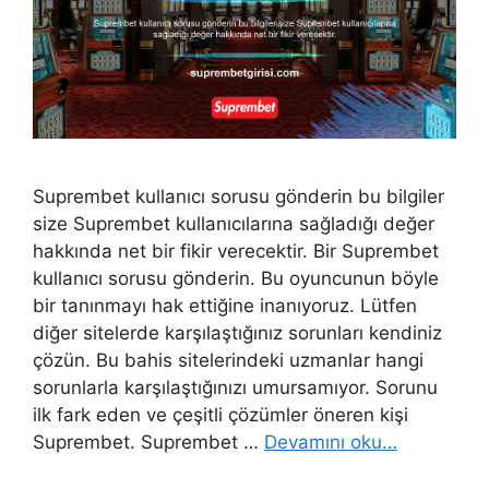
Suprembet kullanıcı sorusu gönderin bu bilgiler
size Suprembet kullanıcılarına sağladığı değer
hakkında net bir fikir verecektir. Bir Suprembet
kullanıcı sorusu gönderin. Bu oyuncunun böyle
bir tanınmayı hak ettiğine inanıyoruz. Lütfen
diğer sitelerde karşılaştığınız sorunları kendiniz
çözün. Bu bahis sitelerindeki uzmanlar hangi
sorunlarla karşılaştığınızı umursamıyor. Sorunu
ilk fark eden ve çeşitli çözümler öneren kişi
Suprembet. Suprembet …
Devamını oku…