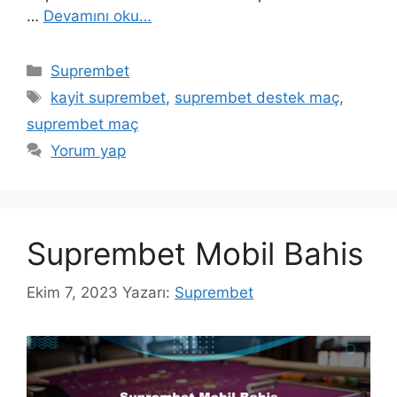
…
Devamını oku…
Kategoriler
Suprembet
Etiketler
kayit suprembet
,
suprembet destek maç
,
suprembet maç
Yorum yap
Suprembet Mobil Bahis
Ekim 7, 2023
Yazarı:
Suprembet