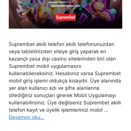
Suprembet akıllı telefon akıllı telefonunuzdan
veya tabletinizden siteye giriş yaparak en
kazançlı yasa dışı casino sitelerinden biri olan
Suprembet mobil uygulamasını
kullanabileceksiniz. Hesabınız varsa Suprembet
mobil giriş işlemi oldukça kolaydır. Üye alanında
yer alan kullanıcı adı ve şifre alanlarına
dilediğiniz sonuçları girerek Mobil Uygulamayı
kullanabilirsiniz. Üye değilseniz Suprembet akıllı
telefon kayıt ve üyelik işlemlerinizi mobil …
Devamını oku…