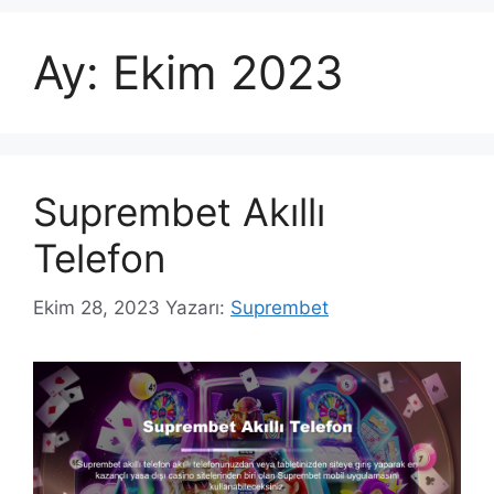
Ay:
Ekim 2023
Suprembet Akıllı
Telefon
Ekim 28, 2023
Yazarı:
Suprembet