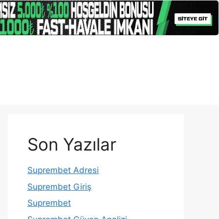
Son Yazılar
Suprembet Adresi
Suprembet Giriş
Suprembet