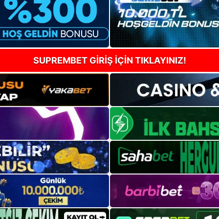
SUPREMBET GİRİŞ İÇİN TIKLAYINIZ!