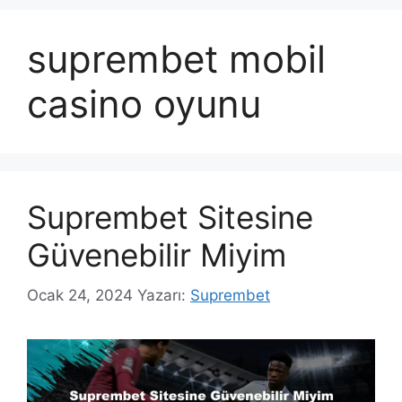
suprembet mobil
casino oyunu
Suprembet Sitesine
Güvenebilir Miyim
Ocak 24, 2024
Yazarı:
Suprembet