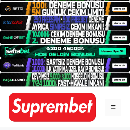
İçeriğe
atla
Menü