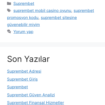
Kategoriler
Suprembet
Etiketler
suprembet mobil casino oyunu
,
suprembet
promosyon kodu
,
suprembet sitesine
güvenebilir miyim
Yorum yap
Son Yazılar
Suprembet Adresi
Suprembet Giriş
Suprembet
Suprembet Güven Analizi
Suprembet Finansal Hizmetler