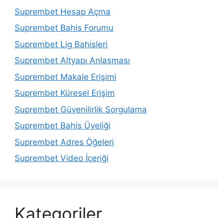
Suprembet Hesap Açma
Suprembet Bahis Forumu
Suprembet Lig Bahisleri
Suprembet Altyapı Anlaşması
Suprembet Makale Erişimi
Suprembet Küresel Erişim
Suprembet Güvenilirlik Sorgulama
Suprembet Bahis Üyeliği
Suprembet Adres Öğeleri
Suprembet Video İçeriği
Kategoriler