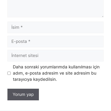
İsim
E-
posta
İnternet
sitesi
Daha sonraki yorumlarımda kullanılması için
adım, e-posta adresim ve site adresim bu
tarayıcıya kaydedilsin.