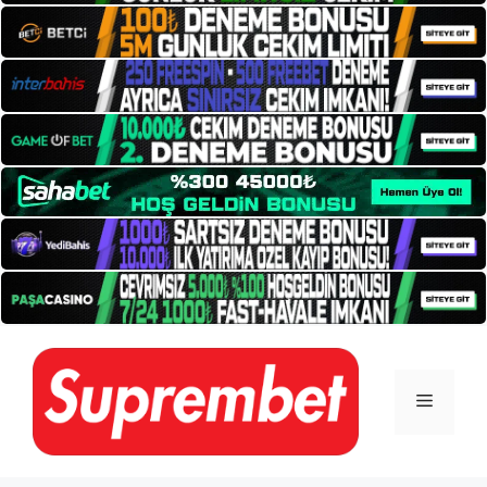
İçeriğe
atla
Menü