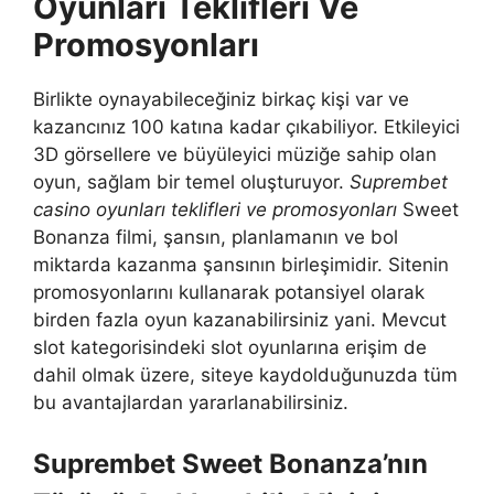
Oyunları Teklifleri Ve
Promosyonları
Birlikte oynayabileceğiniz birkaç kişi var ve
kazancınız 100 katına kadar çıkabiliyor. Etkileyici
3D görsellere ve büyüleyici müziğe sahip olan
oyun, sağlam bir temel oluşturuyor.
Suprembet
casino oyunları teklifleri ve promosyonları
Sweet
Bonanza filmi, şansın, planlamanın ve bol
miktarda kazanma şansının birleşimidir. Sitenin
promosyonlarını kullanarak potansiyel olarak
birden fazla oyun kazanabilirsiniz yani. Mevcut
slot kategorisindeki slot oyunlarına erişim de
dahil olmak üzere, siteye kaydolduğunuzda tüm
bu avantajlardan yararlanabilirsiniz.
Suprembet Sweet Bonanza’nın