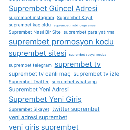
Suprembet Güncel Adresi
suprembet instagram
Suprembet Kayıt
suprembet kaç oldu
suprembet mobil uygulaması
Suprembet Nasıl Bir Site
suprembet para yatırma
suprembet promosyon kodu
suprembet sitesi
suprembet sosyal medya
suprembet tv
suprembet telegram
suprembet tv canli maç
suprembet tv izle
Suprembet Twitter
suprembet whatsapp
Suprembet Yeni Adresi
Suprembet Yeni Giriş
twitter suprembet
Suprembet Şikayet
yeni adresi suprembet
yeni giris suprembet