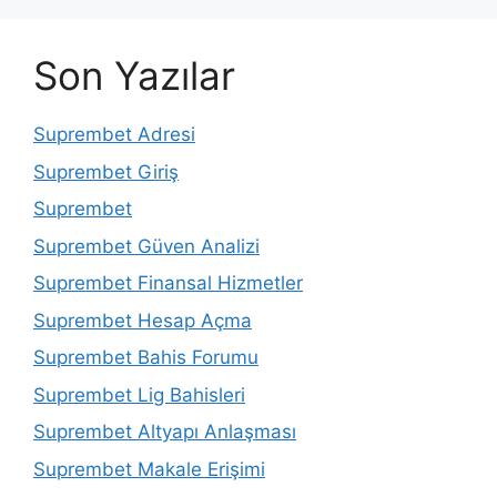
Son Yazılar
Suprembet Adresi
Suprembet Giriş
Suprembet
Suprembet Güven Analizi
Suprembet Finansal Hizmetler
Suprembet Hesap Açma
Suprembet Bahis Forumu
Suprembet Lig Bahisleri
Suprembet Altyapı Anlaşması
Suprembet Makale Erişimi