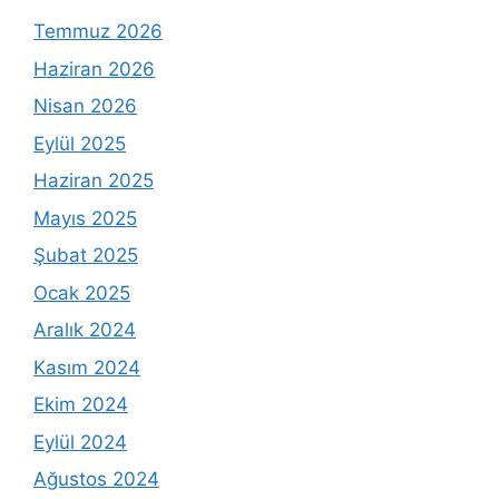
Temmuz 2026
Haziran 2026
Nisan 2026
Eylül 2025
Haziran 2025
Mayıs 2025
Şubat 2025
Ocak 2025
Aralık 2024
Kasım 2024
Ekim 2024
Eylül 2024
Ağustos 2024