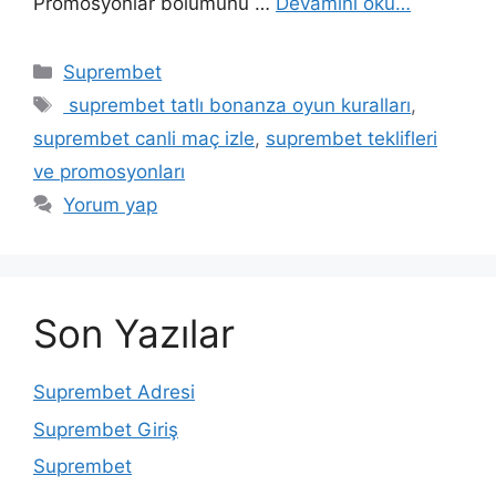
Promosyonlar bölümünü …
Devamını oku…
Kategoriler
Suprembet
Etiketler
suprembet tatlı bonanza oyun kuralları
,
suprembet canli maç izle
,
suprembet teklifleri
ve promosyonları
Yorum yap
Son Yazılar
Suprembet Adresi
Suprembet Giriş
Suprembet