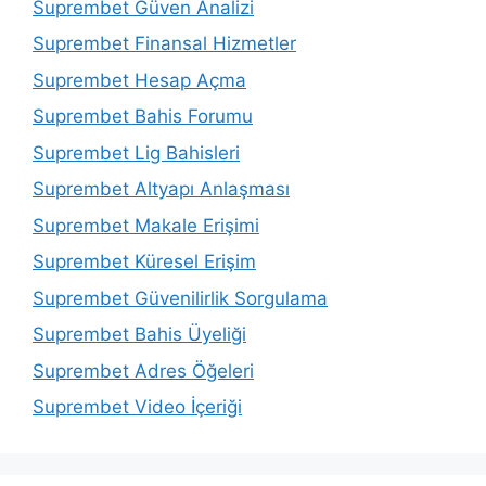
Suprembet Güven Analizi
Suprembet Finansal Hizmetler
Suprembet Hesap Açma
Suprembet Bahis Forumu
Suprembet Lig Bahisleri
Suprembet Altyapı Anlaşması
Suprembet Makale Erişimi
Suprembet Küresel Erişim
Suprembet Güvenilirlik Sorgulama
Suprembet Bahis Üyeliği
Suprembet Adres Öğeleri
Suprembet Video İçeriği