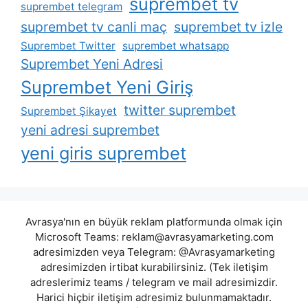
suprembet tv
suprembet telegram
suprembet tv canli maç
suprembet tv izle
Suprembet Twitter
suprembet whatsapp
Suprembet Yeni Adresi
Suprembet Yeni Giriş
twitter suprembet
Suprembet Şikayet
yeni adresi suprembet
yeni giris suprembet
Avrasya'nın en büyük reklam platformunda olmak için
Microsoft Teams:
reklam@avrasyamarketing.com
adresimizden veya Telegram: @Avrasyamarketing
adresimizden irtibat kurabilirsiniz. (Tek iletişim
adreslerimiz teams / telegram ve mail adresimizdir.
Harici hiçbir iletişim adresimiz bulunmamaktadır.