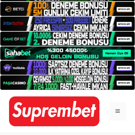
İçeriğe
atla
Menü