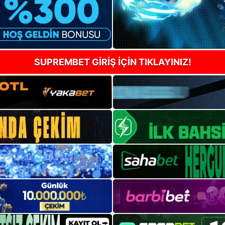
SUPREMBET GİRİŞ İÇİN TIKLAYINIZ!