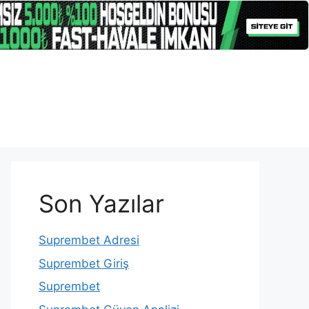
Son Yazılar
Suprembet Adresi
Suprembet Giriş
Suprembet