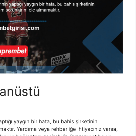
anüstü
ptığı yaygın bir hata, bu bahis şirketinin
maktır. Yardıma veya rehberliğe ihtiyacınız varsa,