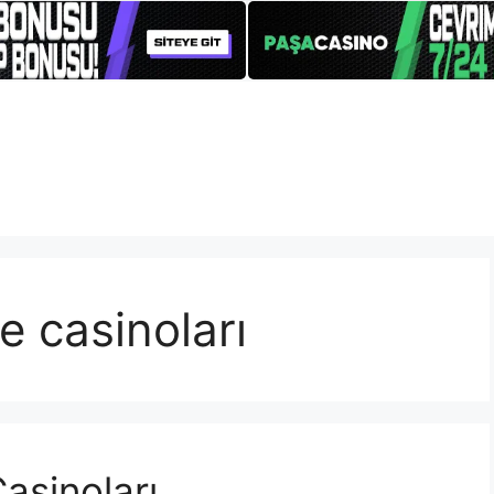
e casinoları
asinoları