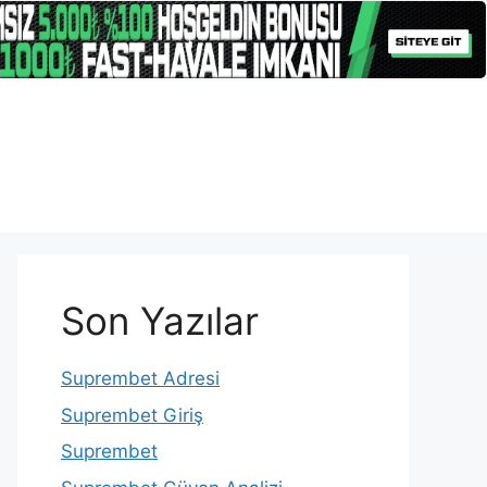
Son Yazılar
Suprembet Adresi
Suprembet Giriş
Suprembet