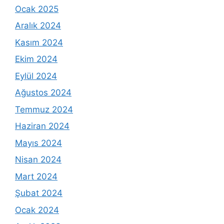
Ocak 2025
Aralık 2024
Kasım 2024
Ekim 2024
Eylül 2024
Ağustos 2024
Temmuz 2024
Haziran 2024
Mayıs 2024
Nisan 2024
Mart 2024
Şubat 2024
Ocak 2024