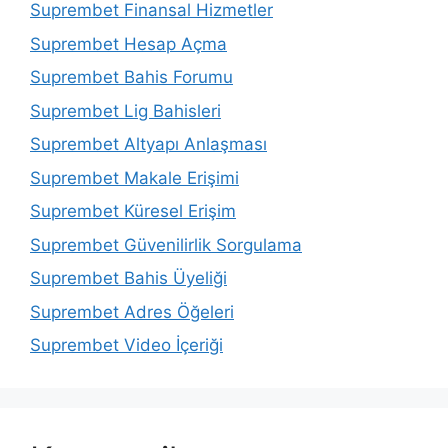
Suprembet Finansal Hizmetler
Suprembet Hesap Açma
Suprembet Bahis Forumu
Suprembet Lig Bahisleri
Suprembet Altyapı Anlaşması
Suprembet Makale Erişimi
Suprembet Küresel Erişim
Suprembet Güvenilirlik Sorgulama
Suprembet Bahis Üyeliği
Suprembet Adres Öğeleri
Suprembet Video İçeriği