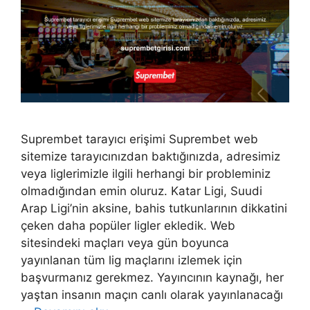
Suprembet tarayıcı erişimi Suprembet web
sitemize tarayıcınızdan baktığınızda, adresimiz
veya liglerimizle ilgili herhangi bir probleminiz
olmadığından emin oluruz. Katar Ligi, Suudi
Arap Ligi’nin aksine, bahis tutkunlarının dikkatini
çeken daha popüler ligler ekledik. Web
sitesindeki maçları veya gün boyunca
yayınlanan tüm lig maçlarını izlemek için
başvurmanız gerekmez. Yayıncının kaynağı, her
yaştan insanın maçın canlı olarak yayınlanacağı