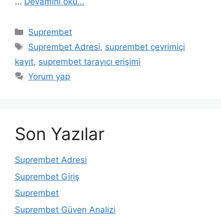
…
Devamını oku…
Kategoriler
Suprembet
Etiketler
Suprembet Adresi
,
suprembet çevrimiçi
kayıt
,
suprembet tarayıcı erişimi
Yorum yap
Son Yazılar
Suprembet Adresi
Suprembet Giriş
Suprembet
Suprembet Güven Analizi