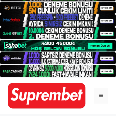
İçeriğe
atla
Menü