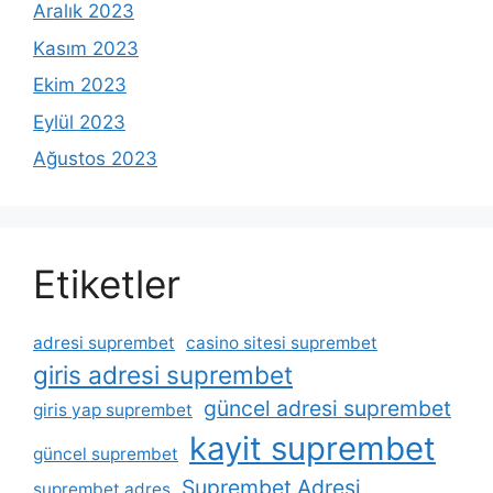
Aralık 2023
Kasım 2023
Ekim 2023
Eylül 2023
Ağustos 2023
Etiketler
adresi suprembet
casino sitesi suprembet
giris adresi suprembet
güncel adresi suprembet
giris yap suprembet
kayit suprembet
güncel suprembet
Suprembet Adresi
suprembet adres