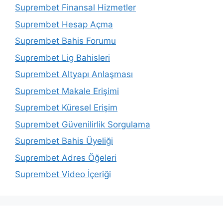
Suprembet Finansal Hizmetler
Suprembet Hesap Açma
Suprembet Bahis Forumu
Suprembet Lig Bahisleri
Suprembet Altyapı Anlaşması
Suprembet Makale Erişimi
Suprembet Küresel Erişim
Suprembet Güvenilirlik Sorgulama
Suprembet Bahis Üyeliği
Suprembet Adres Öğeleri
Suprembet Video İçeriği