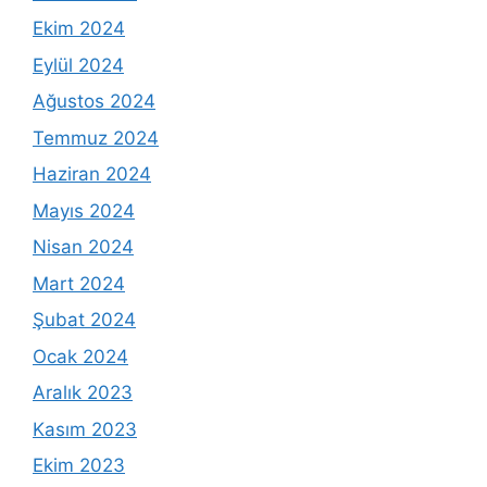
Ekim 2024
Eylül 2024
Ağustos 2024
Temmuz 2024
Haziran 2024
Mayıs 2024
Nisan 2024
Mart 2024
Şubat 2024
Ocak 2024
Aralık 2023
Kasım 2023
Ekim 2023