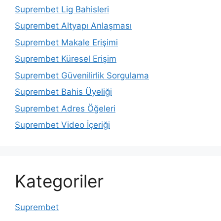
Suprembet Lig Bahisleri
Suprembet Altyapı Anlaşması
Suprembet Makale Erişimi
Suprembet Küresel Erişim
Suprembet Güvenilirlik Sorgulama
Suprembet Bahis Üyeliği
Suprembet Adres Öğeleri
Suprembet Video İçeriği
Kategoriler
Suprembet