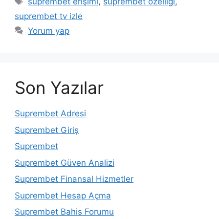
suprembet erişimi
,
suprembet özelliği
,
suprembet tv izle
Yorum yap
Son Yazılar
Suprembet Adresi
Suprembet Giriş
Suprembet
Suprembet Güven Analizi
Suprembet Finansal Hizmetler
Suprembet Hesap Açma
Suprembet Bahis Forumu