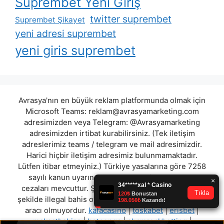
Suprembet Yeni Giriş
twitter suprembet
Suprembet Şikayet
yeni adresi suprembet
yeni giris suprembet
Avrasya'nın en büyük reklam platformunda olmak için
Microsoft Teams:
reklam@avrasyamarketing.com
adresimizden veya Telegram: @Avrasyamarketing
adresimizden irtibat kurabilirsiniz. (Tek iletişim
adreslerimiz teams / telegram ve mail adresimizdir.
Harici hiçbir iletişim adresimiz bulunmamaktadır.
Lütfen itibar etmeyiniz.) Türkiye yasalarına göre 7258
sayılı kanun uyarınca yasa dışı bahis oynamanın
cezaları mevcuttur. Şu an bulunduğunuz site hiç bir
şekilde illegal bahis oyunları oynatmıyor ve oynamaya
aracı olmuyordur.
kafacasino
|
toskabet
|
erisbet
|
maksatbahiss
|
betoonga
|
shamrockbetting
|