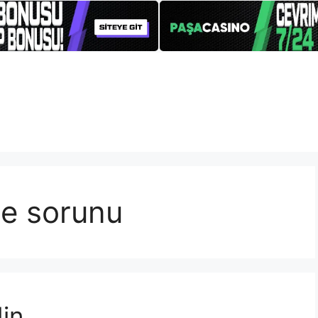
e sorunu
in