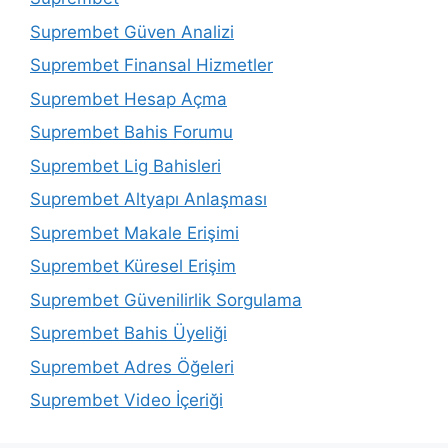
Suprembet Güven Analizi
Suprembet Finansal Hizmetler
Suprembet Hesap Açma
Suprembet Bahis Forumu
Suprembet Lig Bahisleri
Suprembet Altyapı Anlaşması
Suprembet Makale Erişimi
Suprembet Küresel Erişim
Suprembet Güvenilirlik Sorgulama
Suprembet Bahis Üyeliği
Suprembet Adres Öğeleri
Suprembet Video İçeriği