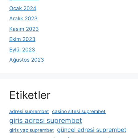
Ocak 2024
Aralık 2023
Kasım 2023
Ekim 2023
Eylül 2023
Ağustos 2023
Etiketler
adresi suprembet
casino sitesi suprembet
giris adresi suprembet
güncel adresi suprembet
giris yap suprembet