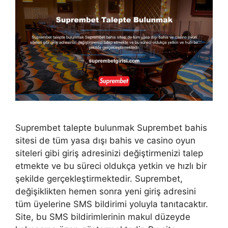
Suprembet talepte bulunmak Suprembet bahis
sitesi de tüm yasa dışı bahis ve casino oyun
siteleri gibi giriş adresinizi değiştirmenizi talep
etmekte ve bu süreci oldukça yetkin ve hızlı bir
şekilde gerçekleştirmektedir. Suprembet,
değişiklikten hemen sonra yeni giriş adresini
tüm üyelerine SMS bildirimi yoluyla tanıtacaktır.
Site, bu SMS bildirimlerinin makul düzeyde