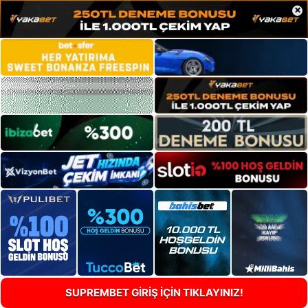
×
SUPREMBET GİRİŞ İÇİN TIKLAYINIZ!