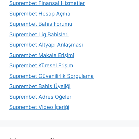
Suprembet Finansal Hizmetler
Suprembet Hesap Açma
Suprembet Bahis Forumu
Suprembet Lig Bahisleri
Suprembet Altyapı Anlaşması
Suprembet Makale Erişimi
Suprembet Küresel Erişim
Suprembet Güvenilirlik Sorgulama
Suprembet Bahis Üyeliği
Suprembet Adres Öğeleri
Suprembet Video İçeriği