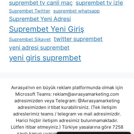
suprembet tv canli maç
suprembet tv izle
Suprembet Twitter
suprembet whatsapp
Suprembet Yeni Adresi
Suprembet Yeni Giriş
twitter suprembet
Suprembet Şikayet
yeni adresi suprembet
yeni giris suprembet
Avrasya'nın en büyük reklam platformunda olmak için
Microsoft Teams:
reklam@avrasyamarketing.com
adresimizden veya Telegram: @Avrasyamarketing
adresimizden irtibat kurabilirsiniz. (Tek iletişim
adreslerimiz teams / telegram ve mail adresimizdir.
Harici hiçbir iletişim adresimiz bulunmamaktadır.
Lütfen itibar etmeyiniz.) Türkiye yasalarına göre 7258
sayılı kanun uyarınca yasa dışı bahis oynamanın