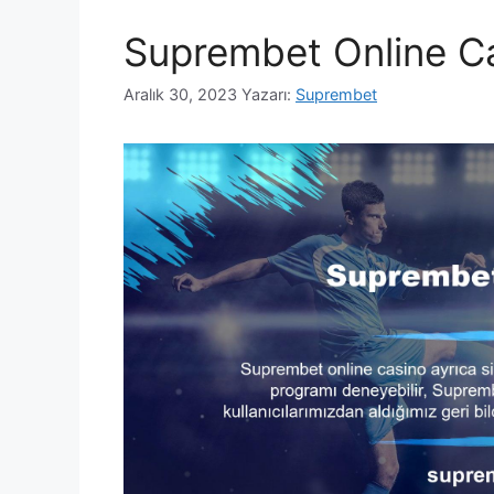
Suprembet Online C
Aralık 30, 2023
Yazarı:
Suprembet