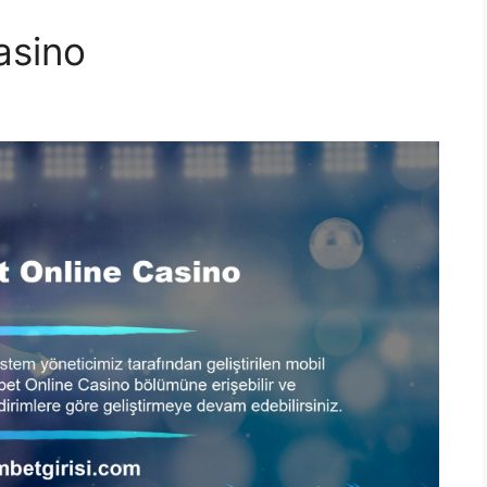
asino