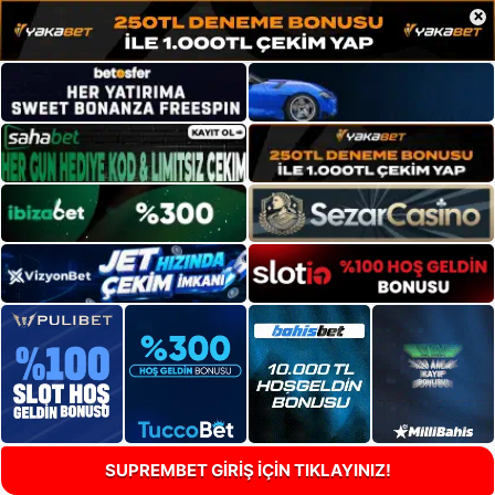
×
SUPREMBET GİRİŞ İÇİN TIKLAYINIZ!