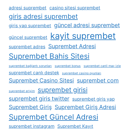
adresi suprembet
casino sitesi suprembet
giris adresi suprembet
güncel adresi suprembet
giris yap suprembet
kayit suprembet
güncel suprembet
Suprembet Adresi
suprembet adres
Suprembet Bahis Sitesi
suprembet bağlantı sorunları
suprembet bonus
suprembet canli maç izle
suprembet canlı destek
suprembet casino oyunları
Suprembet Casino Sitesi
suprembet com
suprembet girisi
suprembet erişim
suprembet giris twitter
suprembet giris yap
Suprembet Giriş
Suprembet Giriş Adresi
Suprembet Güncel Adresi
suprembet instagram
Suprembet Kayıt