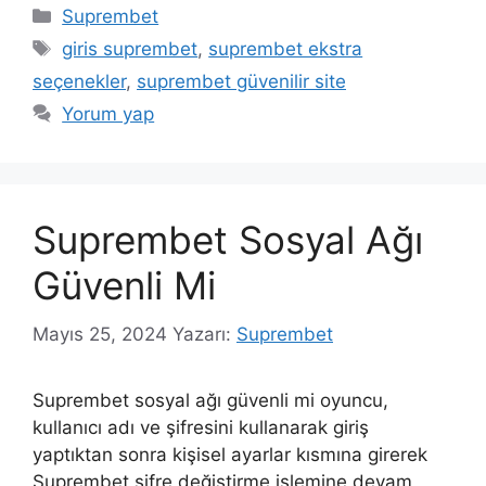
Kategoriler
Suprembet
Etiketler
giris suprembet
,
suprembet ekstra
seçenekler
,
suprembet güvenilir site
Yorum yap
Suprembet Sosyal Ağı
Güvenli Mi
Mayıs 25, 2024
Yazarı:
Suprembet
Suprembet sosyal ağı güvenli mi oyuncu,
kullanıcı adı ve şifresini kullanarak giriş
yaptıktan sonra kişisel ayarlar kısmına girerek
Suprembet şifre değiştirme işlemine devam