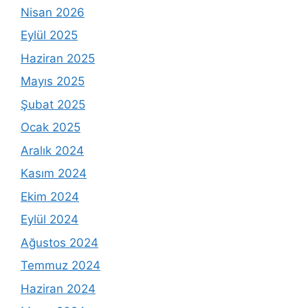
Nisan 2026
Eylül 2025
Haziran 2025
Mayıs 2025
Şubat 2025
Ocak 2025
Aralık 2024
Kasım 2024
Ekim 2024
Eylül 2024
Ağustos 2024
Temmuz 2024
Haziran 2024