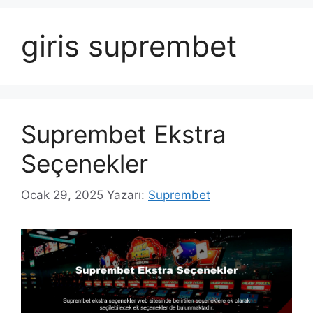
giris suprembet
Suprembet Ekstra
Seçenekler
Ocak 29, 2025
Yazarı:
Suprembet