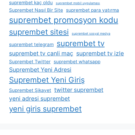
suprembet kaç oldu
suprembet mobil uygulaması
Suprembet Nasıl Bir Site
suprembet para yatırma
suprembet promosyon kodu
suprembet sitesi
suprembet sosyal medya
suprembet tv
suprembet telegram
suprembet tv canli maç
suprembet tv izle
Suprembet Twitter
suprembet whatsapp
Suprembet Yeni Adresi
Suprembet Yeni Giriş
twitter suprembet
Suprembet Şikayet
yeni adresi suprembet
yeni giris suprembet