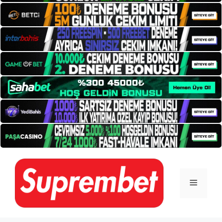
İçeriğe
atla
Menü