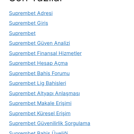
Suprembet Adresi
Suprembet Giriş
Suprembet
Suprembet Güven Analizi
Suprembet Finansal Hizmetler
Suprembet Hesap Açma
Suprembet Bahis Forumu
Suprembet Lig Bahisleri
Suprembet Altyapı Anlaşması
Suprembet Makale Erişimi
Suprembet Küresel Erişim
Suprembet Güvenilirlik Sorgulama
Suprembet Bahis Üyeliği