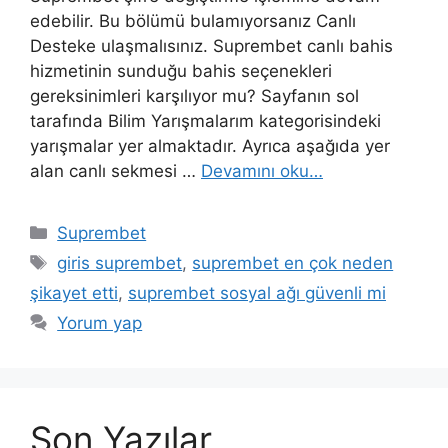
edebilir. Bu bölümü bulamıyorsanız Canlı
Desteke ulaşmalısınız. Suprembet canlı bahis
hizmetinin sunduğu bahis seçenekleri
gereksinimleri karşılıyor mu? Sayfanın sol
tarafında Bilim Yarışmalarım kategorisindeki
yarışmalar yer almaktadır. Ayrıca aşağıda yer
alan canlı sekmesi …
Devamını oku…
Kategoriler
Suprembet
Etiketler
giris suprembet
,
suprembet en çok neden
şikayet etti
,
suprembet sosyal ağı güvenli mi
Yorum yap
Son Yazılar