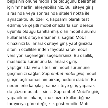
bilgisinin önüne mobil site olduğunu belirtmek
için ‘m’ harfini ekleyebilirsiniz. Bu, siteye giriş
sırasında veya sonrasında siteleri nokta ile
ayıracaktır. Bu özellik, kapsamlı olarak test
edilmiş ve çeşitli mobil cihazlarla son derece
uyumlu olduğu kanıtlanmış olan mobil sürümü
kullanarak siteye erişmenizi sağlar. Mobil
cihazınızı kullanarak siteye giriş yaptığınızda
sitenin özelliklerinden faydalanarak mobil
versiyon seçeneğini seçebilirsiniz. Bu özellik,
masaüstü sürümünü kullanarak giriş
yaptığınızda web sitesinin mobil sürümüne
geçmenizi sağlar.
Suprembet mobil giriş
mobil
girişin açılmamasının birkaç nedeni olabilir. Bu
nedenlerle karşılaşırsanız siteye giriş yaparak
da çözüm bulabilirsiniz. Suprembet Mobil’e giriş
yapabilme imkanı, cihazınızda kullandığınız
tarayıcıya göre değişiklik gösterebilir. Mobil