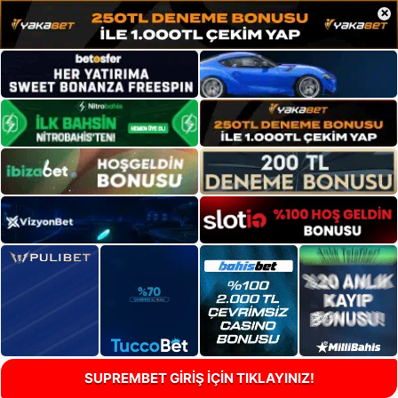
×
SUPREMBET GİRİŞ İÇİN TIKLAYINIZ!