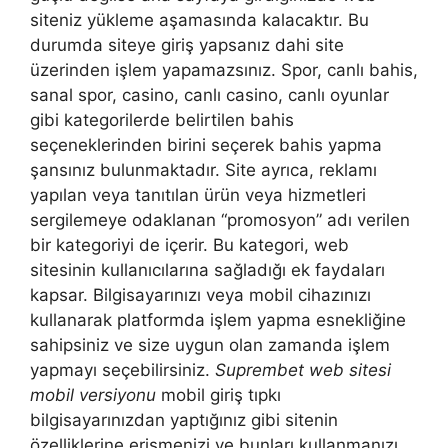
siteniz yükleme aşamasında kalacaktır. Bu
durumda siteye giriş yapsanız dahi site
üzerinden işlem yapamazsınız. Spor, canlı bahis,
sanal spor, casino, canlı casino, canlı oyunlar
gibi kategorilerde belirtilen bahis
seçeneklerinden birini seçerek bahis yapma
şansınız bulunmaktadır. Site ayrıca, reklamı
yapılan veya tanıtılan ürün veya hizmetleri
sergilemeye odaklanan “promosyon” adı verilen
bir kategoriyi de içerir. Bu kategori, web
sitesinin kullanıcılarına sağladığı ek faydaları
kapsar. Bilgisayarınızı veya mobil cihazınızı
kullanarak platformda işlem yapma esnekliğine
sahipsiniz ve size uygun olan zamanda işlem
yapmayı seçebilirsiniz.
Suprembet web sitesi
mobil versiyonu
mobil giriş tıpkı
bilgisayarınızdan yaptığınız gibi sitenin
özelliklerine erişmenizi ve bunları kullanmanızı