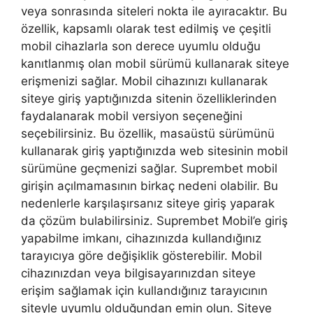
veya sonrasında siteleri nokta ile ayıracaktır. Bu
özellik, kapsamlı olarak test edilmiş ve çeşitli
mobil cihazlarla son derece uyumlu olduğu
kanıtlanmış olan mobil sürümü kullanarak siteye
erişmenizi sağlar. Mobil cihazınızı kullanarak
siteye giriş yaptığınızda sitenin özelliklerinden
faydalanarak mobil versiyon seçeneğini
seçebilirsiniz. Bu özellik, masaüstü sürümünü
kullanarak giriş yaptığınızda web sitesinin mobil
sürümüne geçmenizi sağlar. Suprembet mobil
girişin açılmamasının birkaç nedeni olabilir. Bu
nedenlerle karşılaşırsanız siteye giriş yaparak
da çözüm bulabilirsiniz. Suprembet Mobil’e giriş
yapabilme imkanı, cihazınızda kullandığınız
tarayıcıya göre değişiklik gösterebilir. Mobil
cihazınızdan veya bilgisayarınızdan siteye
erişim sağlamak için kullandığınız tarayıcının
siteyle uyumlu olduğundan emin olun. Siteye