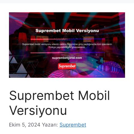
Suprembet Mobil
Versiyonu
Ekim 5, 2024
Yazarı:
Suprembet