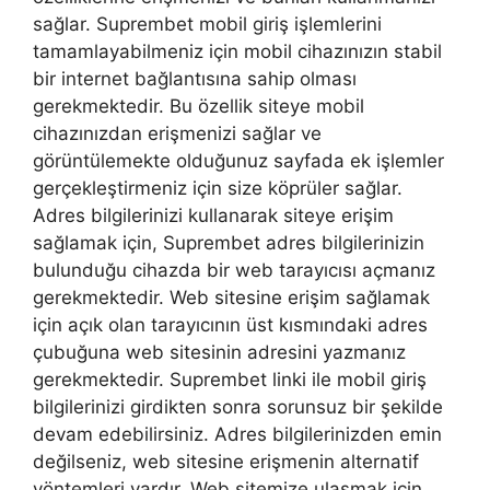
sağlar. Suprembet mobil giriş işlemlerini
tamamlayabilmeniz için mobil cihazınızın stabil
bir internet bağlantısına sahip olması
gerekmektedir. Bu özellik siteye mobil
cihazınızdan erişmenizi sağlar ve
görüntülemekte olduğunuz sayfada ek işlemler
gerçekleştirmeniz için size köprüler sağlar.
Adres bilgilerinizi kullanarak siteye erişim
sağlamak için, Suprembet adres bilgilerinizin
bulunduğu cihazda bir web tarayıcısı açmanız
gerekmektedir. Web sitesine erişim sağlamak
için açık olan tarayıcının üst kısmındaki adres
çubuğuna web sitesinin adresini yazmanız
gerekmektedir. Suprembet linki ile mobil giriş
bilgilerinizi girdikten sonra sorunsuz bir şekilde
devam edebilirsiniz. Adres bilgilerinizden emin
değilseniz, web sitesine erişmenin alternatif
yöntemleri vardır. Web sitemize ulaşmak için