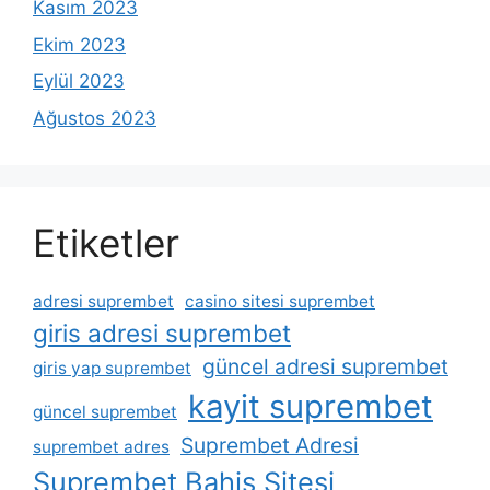
Kasım 2023
Ekim 2023
Eylül 2023
Ağustos 2023
Etiketler
adresi suprembet
casino sitesi suprembet
giris adresi suprembet
güncel adresi suprembet
giris yap suprembet
kayit suprembet
güncel suprembet
Suprembet Adresi
suprembet adres
Suprembet Bahis Sitesi