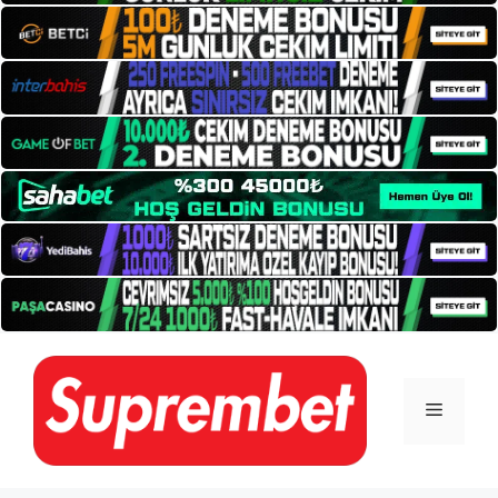
İçeriğe
atla
Menü