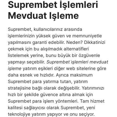
Suprembet İşlemleri
Mevduat Işleme
Suprembet, kullanıcılarınız arasında
işlemlerinizin yüksek güven ve memnuniyetle
yapılmasını garanti edebilir. Neden? Dikkatinizi
çekmek için bu alışılmadık alternatifleri
listelemek yerine, bunu büyük bir özgüvenle
yapmayı seçebilir.
Suprembet i̇şlemleri mevduat
işleme
yatırım eşikleri diğer web sitelerine göre
daha esnek ve hızlıdır. Ayrıca maksimum
Suprembet para yatırma tutarı, yatırım
stratejisine bağlı olarak değişebilir. Yatırımınızı
hızlı bir şekilde güvence altına almak için
Suprembet para işlem yöntemleri. Tam hizmet
kalitesi sağlayıcısı olarak Suprembet, yeni
teknolojiye yatırım yapıyor ve onu seçiyor.