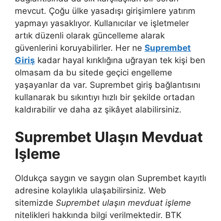
mevcut. Çoğu ülke yasadışı girişimlere yatırım
yapmayı yasaklıyor. Kullanıcılar ve işletmeler
artık düzenli olarak güncelleme alarak
güvenlerini koruyabilirler. Her ne
Suprembet
Giriş
kadar hayal kırıklığına uğrayan tek kişi ben
olmasam da bu sitede geçici engelleme
yaşayanlar da var. Suprembet giriş bağlantısını
kullanarak bu sıkıntıyı hızlı bir şekilde ortadan
kaldırabilir ve daha az şikâyet alabilirsiniz.
Suprembet Ulaşın Mevduat
Işleme
Oldukça saygın ve saygın olan Suprembet kayıtlı
adresine kolaylıkla ulaşabilirsiniz. Web
sitemizde
Suprembet ulaşın mevduat işleme
nitelikleri hakkında bilgi verilmektedir. BTK