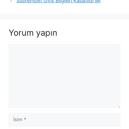
Suprembet Giriş Bilgileri Kapatıldı Mı
Yorum yapın
Yorum
İsim