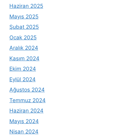
Haziran 2025
Mayıs 2025
Şubat 2025
Ocak 2025
Aralık 2024
Kasım 2024
Ekim 2024
Eylül 2024
Ağustos 2024
Temmuz 2024
Haziran 2024
Mayıs 2024
Nisan 2024