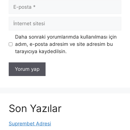
E-
posta
İnternet
sitesi
Daha sonraki yorumlarımda kullanılması için
adım, e-posta adresim ve site adresim bu
tarayıcıya kaydedilsin.
Son Yazılar
Suprembet Adresi