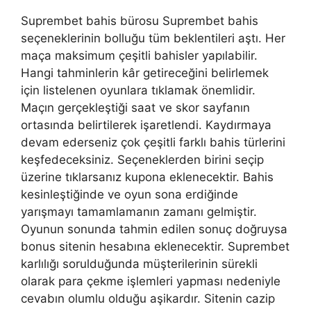
Suprembet bahis bürosu Suprembet bahis
seçeneklerinin bolluğu tüm beklentileri aştı. Her
maça maksimum çeşitli bahisler yapılabilir.
Hangi tahminlerin kâr getireceğini belirlemek
için listelenen oyunlara tıklamak önemlidir.
Maçın gerçekleştiği saat ve skor sayfanın
ortasında belirtilerek işaretlendi. Kaydırmaya
devam ederseniz çok çeşitli farklı bahis türlerini
keşfedeceksiniz. Seçeneklerden birini seçip
üzerine tıklarsanız kupona eklenecektir. Bahis
kesinleştiğinde ve oyun sona erdiğinde
yarışmayı tamamlamanın zamanı gelmiştir.
Oyunun sonunda tahmin edilen sonuç doğruysa
bonus sitenin hesabına eklenecektir. Suprembet
karlılığı sorulduğunda müşterilerinin sürekli
olarak para çekme işlemleri yapması nedeniyle
cevabın olumlu olduğu aşikardır. Sitenin cazip