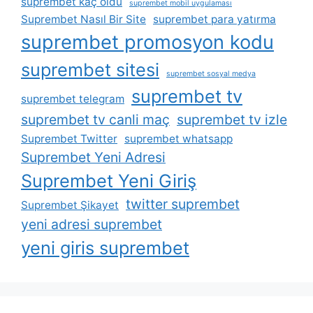
suprembet kaç oldu
suprembet mobil uygulaması
Suprembet Nasıl Bir Site
suprembet para yatırma
suprembet promosyon kodu
suprembet sitesi
suprembet sosyal medya
suprembet tv
suprembet telegram
suprembet tv canli maç
suprembet tv izle
Suprembet Twitter
suprembet whatsapp
Suprembet Yeni Adresi
Suprembet Yeni Giriş
twitter suprembet
Suprembet Şikayet
yeni adresi suprembet
yeni giris suprembet