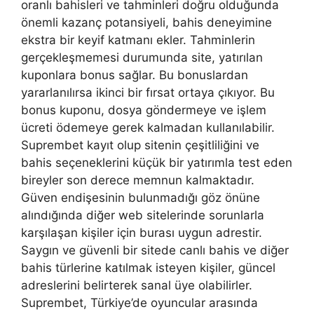
oranlı bahisleri ve tahminleri doğru olduğunda
önemli kazanç potansiyeli, bahis deneyimine
ekstra bir keyif katmanı ekler. Tahminlerin
gerçekleşmemesi durumunda site, yatırılan
kuponlara bonus sağlar. Bu bonuslardan
yararlanılırsa ikinci bir fırsat ortaya çıkıyor. Bu
bonus kuponu, dosya göndermeye ve işlem
ücreti ödemeye gerek kalmadan kullanılabilir.
Suprembet kayıt olup sitenin çeşitliliğini ve
bahis seçeneklerini küçük bir yatırımla test eden
bireyler son derece memnun kalmaktadır.
Güven endişesinin bulunmadığı göz önüne
alındığında diğer web sitelerinde sorunlarla
karşılaşan kişiler için burası uygun adrestir.
Saygın ve güvenli bir sitede canlı bahis ve diğer
bahis türlerine katılmak isteyen kişiler, güncel
adreslerini belirterek sanal üye olabilirler.
Suprembet, Türkiye’de oyuncular arasında