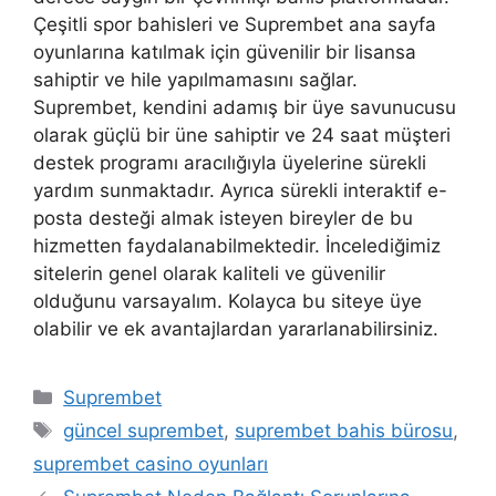
Çeşitli spor bahisleri ve Suprembet ana sayfa
oyunlarına katılmak için güvenilir bir lisansa
sahiptir ve hile yapılmamasını sağlar.
Suprembet, kendini adamış bir üye savunucusu
olarak güçlü bir üne sahiptir ve 24 saat müşteri
destek programı aracılığıyla üyelerine sürekli
yardım sunmaktadır. Ayrıca sürekli interaktif e-
posta desteği almak isteyen bireyler de bu
hizmetten faydalanabilmektedir. İncelediğimiz
sitelerin genel olarak kaliteli ve güvenilir
olduğunu varsayalım. Kolayca bu siteye üye
olabilir ve ek avantajlardan yararlanabilirsiniz.
Kategoriler
Suprembet
Etiketler
güncel suprembet
,
suprembet bahis bürosu
,
suprembet casino oyunları