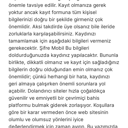
önemle tavsiye edilir. Kayıt olmanıza gerek
yoktur ancak kayıt formuna tüm kişisel
bilgilerinizi doğru bir şekilde girmeniz çok
önemlidir. Aksi takdirde üye olsanız bile ileride
zorluklarla karşılaşabilirsiniz. Kaydınızı
tamamlamak için aşağıdaki bilgileri vermeniz
gerekecektir. Şifre Mobil Bu bilgileri
doldurduğunuzda kaydınız yapılacaktır. Bununla
birlikte, dikkatli olmanız ve kayıt için sağladığınız
bilgilerin doğru olduğundan emin olmanız çok
önemlidir; çünkü herhangi bir hata, kaydınızı
geri almaya çalışırken önemli sorunlara yol
açabilir. Dolandırıcı siteler hızla çoğaldıkça
güvenilir ve emniyetli bir çevrimiçi bahis
platformu bulmak giderek zorlaşıyor. Koşullara
göre bir karar vermeden önce web sitesinin
olumlu ve olumsuz yönlerini iyice
değerlendirmek için zaman ayırın. Bu yazımızda