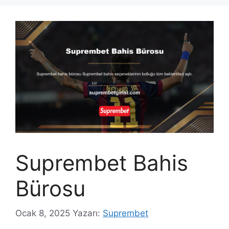
Suprembet Bahis
Bürosu
Ocak 8, 2025
Yazarı:
Suprembet