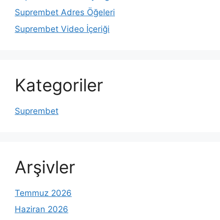
Suprembet Adres Öğeleri
Suprembet Video İçeriği
Kategoriler
Suprembet
Arşivler
Temmuz 2026
Haziran 2026