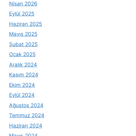
Nisan 2026
Eylül 2025
Haziran 2025
Mayıs 2025
Şubat 2025
Ocak 2025
Aralık 2024
Kasım 2024
Ekim 2024
Eylül 2024
Ağustos 2024
Temmuz 2024
Haziran 2024
Mayıs 2024