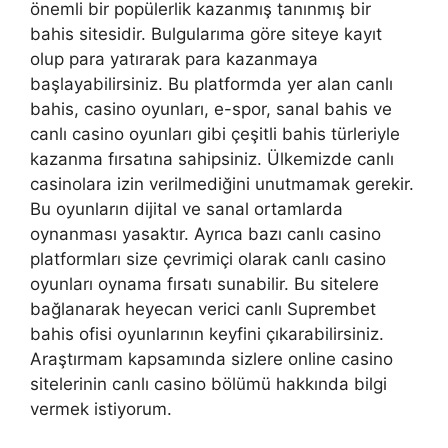
önemli bir popülerlik kazanmış tanınmış bir
bahis sitesidir. Bulgularıma göre siteye kayıt
olup para yatırarak para kazanmaya
başlayabilirsiniz. Bu platformda yer alan canlı
bahis, casino oyunları, e-spor, sanal bahis ve
canlı casino oyunları gibi çeşitli bahis türleriyle
kazanma fırsatına sahipsiniz. Ülkemizde canlı
casinolara izin verilmediğini unutmamak gerekir.
Bu oyunların dijital ve sanal ortamlarda
oynanması yasaktır. Ayrıca bazı canlı casino
platformları size çevrimiçi olarak canlı casino
oyunları oynama fırsatı sunabilir. Bu sitelere
bağlanarak heyecan verici canlı Suprembet
bahis ofisi oyunlarının keyfini çıkarabilirsiniz.
Araştırmam kapsamında sizlere online casino
sitelerinin canlı casino bölümü hakkında bilgi
vermek istiyorum.