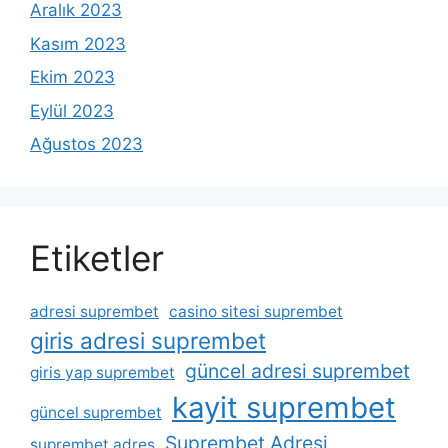
Aralık 2023
Kasım 2023
Ekim 2023
Eylül 2023
Ağustos 2023
Etiketler
adresi suprembet
casino sitesi suprembet
giris adresi suprembet
güncel adresi suprembet
giris yap suprembet
kayit suprembet
güncel suprembet
Suprembet Adresi
suprembet adres