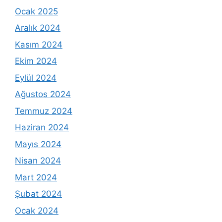
Ocak 2025
Aralık 2024
Kasım 2024
Ekim 2024
Eylül 2024
Ağustos 2024
Temmuz 2024
Haziran 2024
Mayıs 2024
Nisan 2024
Mart 2024
Şubat 2024
Ocak 2024