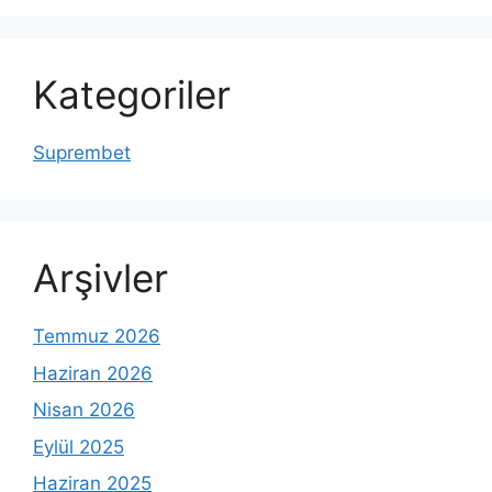
Kategoriler
Suprembet
Arşivler
Temmuz 2026
Haziran 2026
Nisan 2026
Eylül 2025
Haziran 2025