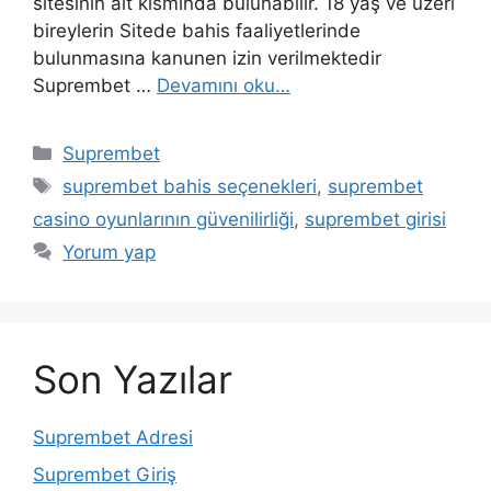
sitesinin alt kısmında bulunabilir. 18 yaş ve üzeri
bireylerin Sitede bahis faaliyetlerinde
bulunmasına kanunen izin verilmektedir
Suprembet …
Devamını oku…
Kategoriler
Suprembet
Etiketler
suprembet bahis seçenekleri
,
suprembet
casino oyunlarının güvenilirliği
,
suprembet girisi
Yorum yap
Son Yazılar
Suprembet Adresi
Suprembet Giriş