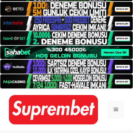
İçeriğe
atla
Menü