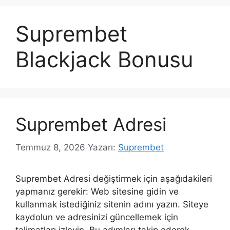
Suprembet
Blackjack Bonusu
Suprembet Adresi
Temmuz 8, 2026
Yazarı:
Suprembet
Suprembet Adresi değiştirmek için aşağıdakileri
yapmanız gerekir: Web sitesine gidin ve
kullanmak istediğiniz sitenin adını yazın. Siteye
kaydolun ve adresinizi güncellemek için
talimatları izleyin. Bu adımları takip ederek