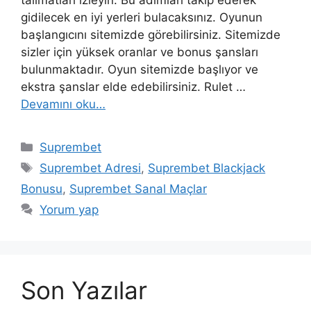
gidilecek en iyi yerleri bulacaksınız. Oyunun
başlangıcını sitemizde görebilirsiniz. Sitemizde
sizler için yüksek oranlar ve bonus şansları
bulunmaktadır. Oyun sitemizde başlıyor ve
ekstra şanslar elde edebilirsiniz. Rulet …
Devamını oku…
Kategoriler
Suprembet
Etiketler
Suprembet Adresi
,
Suprembet Blackjack
Bonusu
,
Suprembet Sanal Maçlar
Yorum yap
Son Yazılar