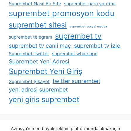
Suprembet Nasıl Bir Site
suprembet para yatırma
suprembet promosyon kodu
suprembet sitesi
suprembet sosyal medya
suprembet tv
suprembet telegram
suprembet tv canli maç
suprembet tv izle
Suprembet Twitter
suprembet whatsapp
Suprembet Yeni Adresi
Suprembet Yeni Giriş
twitter suprembet
Suprembet Şikayet
yeni adresi suprembet
yeni giris suprembet
Avrasya'nın en büyük reklam platformunda olmak için