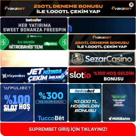
×
SUPREMBET GİRİŞ İÇİN TIKLAYINIZ!