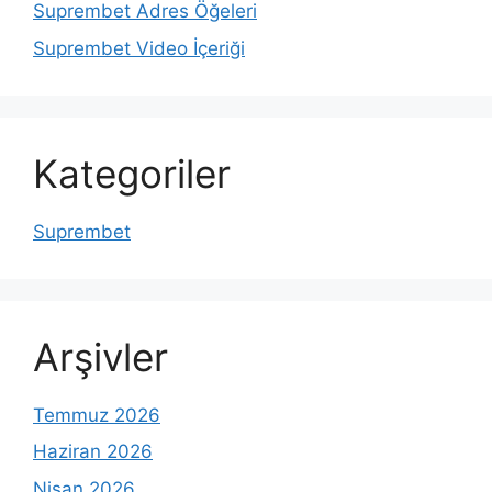
Suprembet Adres Öğeleri
Suprembet Video İçeriği
Kategoriler
Suprembet
Arşivler
Temmuz 2026
Haziran 2026
Nisan 2026