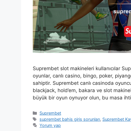
Suprembet slot makineleri kullanıcılar Sup
oyunlar, canlı casino, bingo, poker, piya
sahiptir. Suprembet canlı casinoda oyuncul
blackjack, hold’em, bakara ve slot makineler
büyük bir oyun oynuyor olun, bu masa ihti
Kategoriler
Suprembet
Etiketler
suprembet bahis giriş sorunları
,
Suprembet Kay
Yorum yap