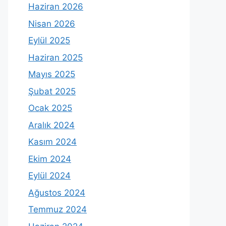
Haziran 2026
Nisan 2026
Eylül 2025
Haziran 2025
Mayıs 2025
Şubat 2025
Ocak 2025
Aralık 2024
Kasım 2024
Ekim 2024
Eylül 2024
Ağustos 2024
Temmuz 2024