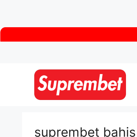
İçeriğe
atla
suprembet bahis g