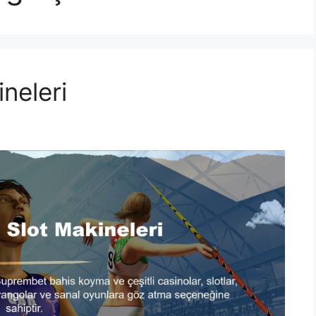
neleri