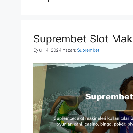
Suprembet Slot Maki
Eylül 14, 2024
Yazarı:
Suprembet