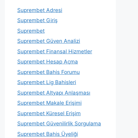
Suprembet Adresi
Suprembet Giriş
Suprembet
Suprembet Güven Analizi
Suprembet Finansal Hizmetler
Suprembet Hesap Açma
Suprembet Bahis Forumu
Suprembet Lig Bahisleri
Suprembet Altyapı Anlaşması
Suprembet Makale Erişimi
Suprembet Küresel Erişim
Suprembet Güvenilirlik Sorgulama
Suprembet Bahis Üyeliği