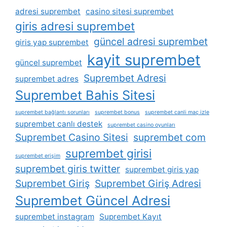
adresi suprembet
casino sitesi suprembet
giris adresi suprembet
güncel adresi suprembet
giris yap suprembet
kayit suprembet
güncel suprembet
Suprembet Adresi
suprembet adres
Suprembet Bahis Sitesi
suprembet bağlantı sorunları
suprembet bonus
suprembet canli maç izle
suprembet canlı destek
suprembet casino oyunları
Suprembet Casino Sitesi
suprembet com
suprembet girisi
suprembet erişim
suprembet giris twitter
suprembet giris yap
Suprembet Giriş
Suprembet Giriş Adresi
Suprembet Güncel Adresi
suprembet instagram
Suprembet Kayıt