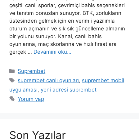
çeşitli canlı sporlar, çevrimiçi bahis seçenekleri
ve tanıtım bonusları sunuyor. BTK, zorlukların
üstesinden gelmek için en verimli yazılımla
oturum açmanın ve sık sık güncelleme almanın
bir yolunu sunuyor. Kanal, canlı bahis
oyunlarına, maç skorlarına ve hızlı fırsatlara
gerçek …
Devamını oku…
Kategoriler
Suprembet
Etiketler
suprembet canlı oyunları
,
suprembet mobil
uygulaması
,
yeni adresi suprembet
Yorum yap
Son Yazılar